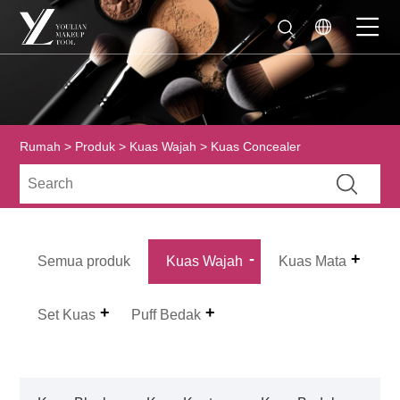
Rumah
>
Produk
>
Kuas Wajah
> Kuas Concealer
Semua produk
Kuas Wajah
Kuas Mata
Set Kuas
Puff Bedak