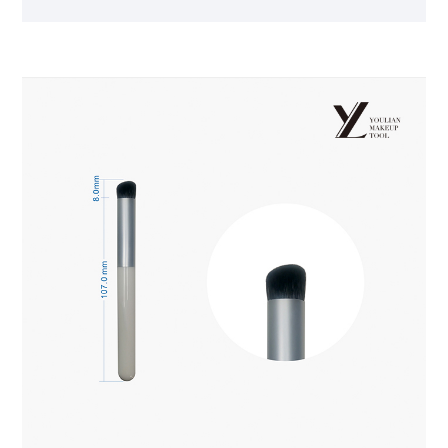
menggantikan jari untuk mengaplikasikan concealer
secara merata pada wajah.