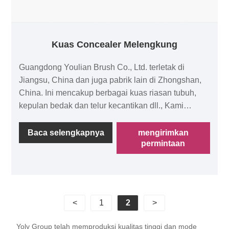
Kuas Concealer Melengkung
Guangdong Youlian Brush Co., Ltd. terletak di
Jiangsu, China dan juga pabrik lain di Zhongshan,
China. Ini mencakup berbagai kuas riasan tubuh,
kepulan bedak dan telur kecantikan dll., Kami
biasanya menghadiri acara yang berbeda untuk
memberi tahu lebih banyak klien tentang kami. Kami
Baca selengkapnya
mengirimkan
permintaan
mendukung klien tidak hanya untuk OEM & ODM,
tetapi juga OBM dengan kreasi. Kuas concealer
melengkung menggunakan bentuk bulu khusus agar
lebih pas untuk mendapatkan efek alami, dan kuas
concealer melengkung ini mendukung OEM, ODM,
<
1
2
>
dan kebutuhan khusus lainnya.
Yoly Group telah memproduksi kualitas tinggi dan mode