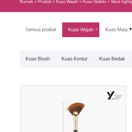
Rumah
>
Produk
>
Kuas Wajah
>
Kuas Stabilo
> Sikat highli
Semua produk
Kuas Wajah
Kuas Mata
Kuas Blush
Kuas Kontur
Kuas Bedak