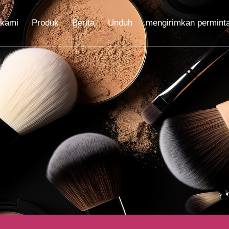
 kami
Produk
Berita
Unduh
mengirimkan permint