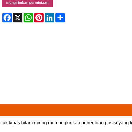
mengirimkan permintaan
Facebook
X
WhatsApp
Pinterest
LinkedIn
Share
entuk kipas hitam miring memungkinkan penentuan posisi yang 