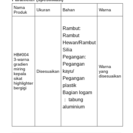
Nama
Ukuran
Bahan
Warna
Produk
Rambut:
Rambut
Hewan/Rambut
Silia
HB#004
Pegangan:
3-warna
Pegangan
gradien
Warna
miring
kayu/
Disesuaikan
yang
kepala
disesuaikan
Pegangan
sikat
highlighter
plastik
bergigi
Bagian logam
： tabung
aluminium