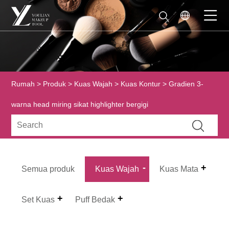
Rumah
>
Produk
>
Kuas Wajah
>
Kuas Kontur
> Gradien 3-
warna head miring sikat highlighter bergigi
Semua produk
Kuas Wajah
Kuas Mata
Set Kuas
Puff Bedak